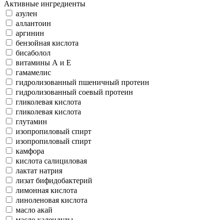
Активные ингредиенты
азулен
аллантоин
аргинин
бензойная кислота
бисаболол
витамины А и Е
гамамелис
гидролизованный пшеничный протеин
гидролизованный соевый протеин
гликолевая кислота
гликолевая кислота
глутамин
изопропиловый спирт
изопропиловый спирт
камфора
кислота салициловая
лактат натрия
лизат бифидобактерий
лимонная кислота
линоленовая кислота
масло акай
масло календулы