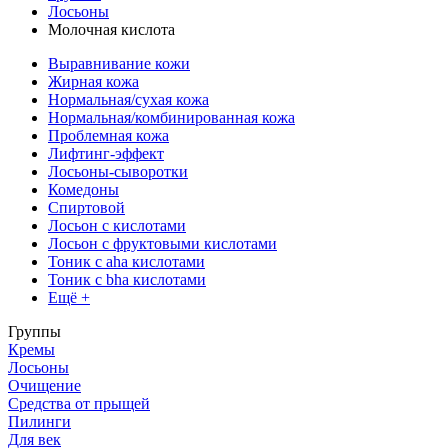
Лосьоны
Молочная кислота
Выравнивание кожи
Жирная кожа
Нормальная/сухая кожа
Нормальная/комбинированная кожа
Проблемная кожа
Лифтинг-эффект
Лосьоны-сыворотки
Комедоны
Спиртовой
Лосьон с кислотами
Лосьон с фруктовыми кислотами
Тоник с aha кислотами
Тоник с bha кислотами
Ещё +
Группы
Кремы
Лосьоны
Очищение
Средства от прыщей
Пилинги
Для век