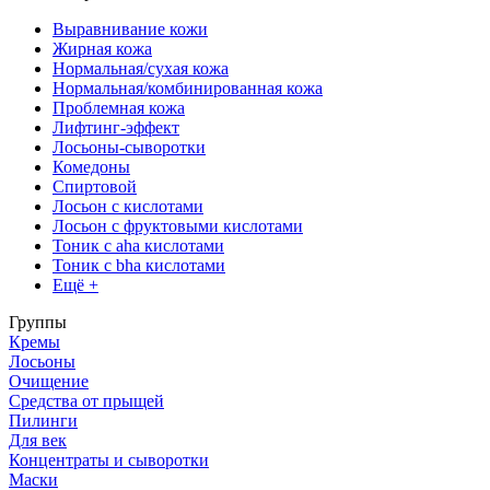
Выравнивание кожи
Жирная кожа
Нормальная/сухая кожа
Нормальная/комбинированная кожа
Проблемная кожа
Лифтинг-эффект
Лосьоны-сыворотки
Комедоны
Спиртовой
Лосьон с кислотами
Лосьон с фруктовыми кислотами
Тоник с aha кислотами
Тоник с bha кислотами
Ещё +
Группы
Кремы
Лосьоны
Очищение
Средства от прыщей
Пилинги
Для век
Концентраты и сыворотки
Маски