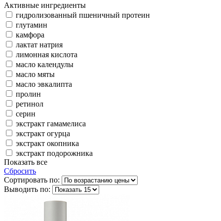
Активные ингредиенты
гидролизованный пшеничный протеин
глутамин
камфора
лактат натрия
лимонная кислота
масло календулы
масло мяты
масло эвкалипта
пролин
ретинол
серин
экстракт гамамелиса
экстракт огурца
экстракт окопника
экстракт подорожника
Показать все
Сбросить
Сортировать по:
Выводить по: