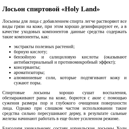
Лосьон спиртовой «Holy Land»
Лосьоны для лица с добавлением спирта легче растворяют все
виды грязи на коже, при этом хорошо дезинфицируют ее, а в
качестве уходовых компонентов данные средства содержать
такие компоненты, как:
экстракты полезных растений;
борную кислоту;
бензойную и салициловую кислоты (оказывают
антибактериальный и противомикробный эффект);
консерванты;
ароматизаторы;
алюминиевые соли, которые подтягивают кожу и
сужают поры.
Спиртовые лосьоны хорошо сушат воспаления,
обеззараживают раны на коже, борются с акне с помощью
сужения размера пор и глубокого очищения поверхности
лица. Однако при слишком частом использовании такие
средства сильно пересушивают дерму, в результате сальные
железы начинают работать в еще более усиленном режиме.
Благодаря уникальному составу израильские лосьоны Холи