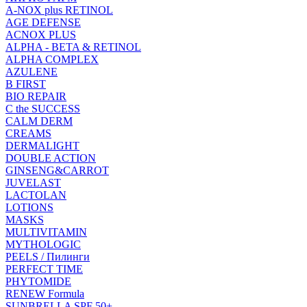
A-NOX plus RETINOL
AGE DEFENSE
ACNOX PLUS
ALPHA - BETA & RETINOL
ALPHA COMPLEX
AZULENE
B FIRST
BIO REPAIR
C the SUCCESS
CALM DERM
CREAMS
DERMALIGHT
DOUBLE ACTION
GINSENG&CARROT
JUVELAST
LACTOLAN
LOTIONS
MASKS
MULTIVITAMIN
MYTHOLOGIC
PEELS / Пилинги
PERFECT TIME
PHYTOMIDE
RENEW Formula
SUNBRELLA SPF 50+