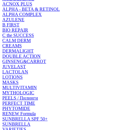
ACNOX PLUS
ALPHA - BETA & RETINOL
ALPHA COMPLEX
AZULENE
B FIRST
BIO REPAIR
C the SUCCESS
CALM DERM
CREAMS
DERMALIGHT
DOUBLE ACTION
GINSENG&CARROT
JUVELAST
LACTOLAN
LOTIONS
MASKS
MULTIVITAMIN
MYTHOLOGIC
PEELS / Пилинги
PERFECT TIME
PHYTOMIDE
RENEW Formula
SUNBRELLA SPF 50+
SUNBRELLA
VARIETIES