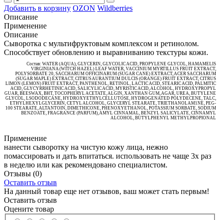
Добавить в корзину
OZON
Wildberries
Описание
Применение
Описание
Сыворотка с мультифруктовым комплексом и ретинолом.
Способствует обновлению и выравниванию текстуры кожи.
Состав: WATER (AQUA), GLYCERIN, GLYCOLIC ACID, PROPYLENE GLYCOL, HAMAMELIS
VIRGINIANA (WITCH HAZEL) LEAF WATER, VACCINIUM MYRTILLUS FRUIT EXTRACT,
POLYSORBATE 20, SACCHARUM OFFICINARUM (SUGAR CANE) EXTRACT, ACER SACCHARUM
(SUGAR MAPLE) EXTRACT, CITRUS AURANTIUM DULCIS (ORANGE) FRUIT EXTRACT, CITRUS
LIMON (LEMON) FRUIT EXTRACT, PANTHENOL, RETINOL, LACTIC ACID, STEARIC ACID, PALMITIC
ACID, GLYCYRRHETINIC ACID, SALICYLIC ACID, MYRISTIC ACID, ALCOHOL, HYDROXYPROPYL
GUAR, BEESWAX, ВНТ, TOCOPHERYL ACETATE, ALGIN, XANTHAN GUM, AGAR, UREA, BUTYLENE
GLYCOL, LSODODECANE, HYDROXYETHYLCELLUTOSE, HYDROGENATED POLYDECENE, TALC,
ETHYLHEXYLGLYCERIN, CETYL ALCOHOL, GLYCERYL STEARATE, TRIETHANOLAM1NE, PEG-
100 STEARATE, ALTANTOIN, DIMETHICONE, PHENOXYETHANOL, POTASSIUM SORBATE, SODIUM
BENZOATE, FRAGRANCE (PARFUM), AMYL CINNAMAL, BENZYL SALICYLATE, CINNAMYL
ALCOHOL, BUTYLPHENYL METHYLPROPIONAL
Применение
нанести сыворотку на чистую кожу лица, нежно
помассировать и дать впитаться. использовать не чаще 3х раз
в неделю или как рекомендовано специалистом.
Отзывы
(0)
Оставить отзыв
На данный товар еще нет отзывов, ваш может стать первым!
Оставить отзыв
Оцените товар