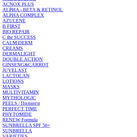
ACNOX PLUS
ALPHA - BETA & RETINOL
ALPHA COMPLEX
AZULENE
B FIRST
BIO REPAIR
C the SUCCESS
CALM DERM
CREAMS
DERMALIGHT
DOUBLE ACTION
GINSENG&CARROT
JUVELAST
LACTOLAN
LOTIONS
MASKS
MULTIVITAMIN
MYTHOLOGIC
PEELS / Пилинги
PERFECT TIME
PHYTOMIDE
RENEW Formula
SUNBRELLA SPF 50+
SUNBRELLA
VARIETIES