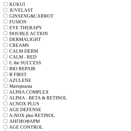
KUKUI
JUVELAST
GINSENG&CARROT
FUSION
EYE THERAPY
DOUBLE ACTION
DERMALIGHT
CREAMS
CALM DERM
CALM - RED
C the SUCCESS
BIO REPAIR
B FIRST
AZULENE
Материалы
ALPHA COMPLEX
ALPHA - BETA & RETINOL
ACNOX PLUS
AGE DEFENSE
A-NOX plus RETINOL
АНГИОФАРМ
AGE CONTROL