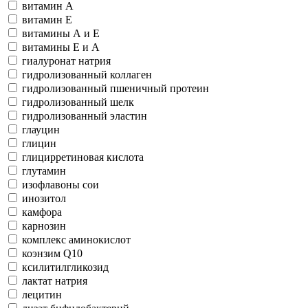
витамин А
витамин Е
витамины А и Е
витамины Е и А
гиалуронат натрия
гидролизованный коллаген
гидролизованный пшеничный протеин
гидролизованный шелк
гидролизованный эластин
глауцин
глицин
глицирретиновая кислота
глутамин
изофлавоны сои
инозитол
камфора
карнозин
комплекс аминокислот
коэнзим Q10
ксилитилгликозид
лактат натрия
лецитин