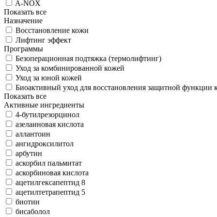
A-NOX
Показать все
Назначение
Восстановление кожи
Лифтинг эффект
Программы
Безоперационная подтяжка (термолифтинг)
Уход за комбинированной кожей
Уход за юной кожей
Биоактивный уход для восстановления защитной функции 
Показать все
Активные ингредиенты
4-бутилрезорцинол
азелаиновая кислота
аллантоин
ангидроксилитол
арбутин
аскорбил пальмитат
аскорбиновая кислота
ацетилгексапептид 8
ацетилтетрапептид 5
биотин
бисаболол