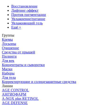
Восстановление
Лифтинг-эффект
Против пигментации
Увлажнение/питание
Увлажняющий гель
Ещё +
Группы
Кремы
Лосьоны
Очищение
Средства от прыщей
Пилинги
Для век
Концентраты и сыворотки
Маски
Наборы
Для тела
Корректирующие и солнцезащитные средства
Линии
AGE CONTROL
АНГИОФАРМ
A-NOX plus RETINOL
AGE DEFENSE