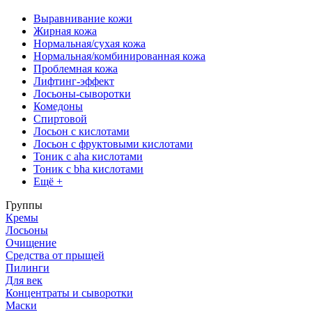
Выравнивание кожи
Жирная кожа
Нормальная/сухая кожа
Нормальная/комбинированная кожа
Проблемная кожа
Лифтинг-эффект
Лосьоны-сыворотки
Комедоны
Спиртовой
Лосьон с кислотами
Лосьон с фруктовыми кислотами
Тоник с aha кислотами
Тоник с bha кислотами
Ещё +
Группы
Кремы
Лосьоны
Очищение
Средства от прыщей
Пилинги
Для век
Концентраты и сыворотки
Маски