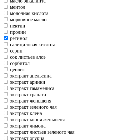
масло эвкалипта
ментол
молочная кислота
морковное масло
пектин
пролин
ретинол
салициловая кислота
серин
сок листьев алоэ
сорбитол
цеолит
экстракт апельсина
экстракт арники
экстракт гамамелиса
экстракт граната
экстракт женьшеня
экстракт зеленого чая
экстракт клена
экстракт корня женьшеня
экстракт лимона
экстракт листьев зеленого чая
экстракт огурца