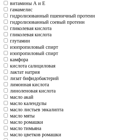
витамины А и Е
гамамелис
гидролизованный пшеничный протеин
гидролизованный соевый протеин
гликолевая кислота
гликолевая кислота
глутамин
изопропиловый спирт
изопропиловый спирт
камфора
кислота салициловая
лактат натрия
лизат бифидобактерий
лимонная кислота
линоленовая кислота
масло акай
масло календулы
масло листьев эвкалипта
масло мяты
масло ромашки
масло тимьяна
масло цветков ромашки