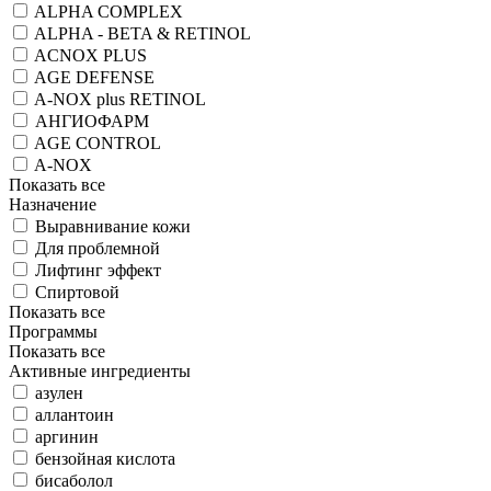
ALPHA COMPLEX
ALPHA - BETA & RETINOL
ACNOX PLUS
AGE DEFENSE
A-NOX plus RETINOL
АНГИОФАРМ
AGE CONTROL
A-NOX
Показать все
Назначение
Выравнивание кожи
Для проблемной
Лифтинг эффект
Спиртовой
Показать все
Программы
Показать все
Активные ингредиенты
азулен
аллантоин
аргинин
бензойная кислота
бисаболол