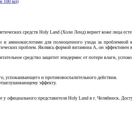
 100 мл)
метических средств Holy Land (Холи Ленд) вернет коже лица ест
 и аминокислотами для полноценного ухода за проблемной к
ических проблем. Являясь формой витамина А, он эффективен в 
питательное средство защитит эпидермис от потери влаги, успо
го, успокаивающего и противовоспалительного действия.
 отшелушивающему эффекту.
е у официального представителя Holy Land в г. Челябинск. Дос