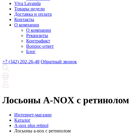
Viva Lavanda
Товары недели
Доставка и оплата
Контакты
О компании
О компании
Реквизиты
Контрафакт
Вопрос-ответ
Блог
+7 (342) 202-26-48
Обратный звонок
Лосьоны A-NOX с ретинолом
Интернет-магазин
Каталог
A-nox plus retinol
Лосьоны a-nox с ретинолом