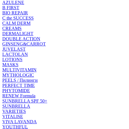
AZULENE
B FIRST
BIO REPAIR
C the SUCCESS
CALM DERM
CREAMS
DERMALIGHT
DOUBLE ACTION
GINSENG&CARROT
JUVELAST
LACTOLAN
LOTIONS
MASKS
MULTIVITAMIN
MYTHOLOGIC
PEELS / Пилинги
PERFECT TIME
PHYTOMIDE
RENEW Formula
SUNBRELLA SPF 50+
SUNBRELLA
VARIETIES
VITALISE
VIVA LAVANDA
YOUTHFUL