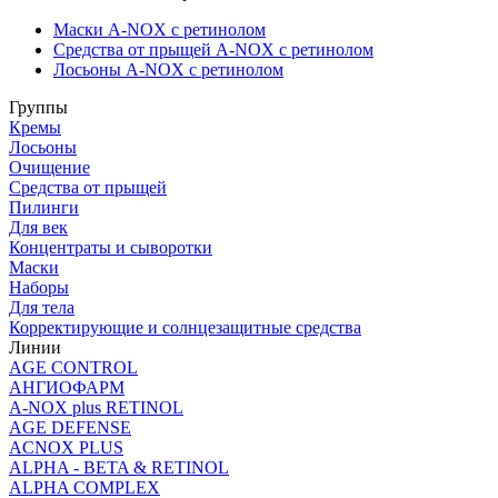
Маски A-NOX с ретинолом
Средства от прыщей A-NOX с ретинолом
Лосьоны A-NOX с ретинолом
Группы
Кремы
Лосьоны
Очищение
Средства от прыщей
Пилинги
Для век
Концентраты и сыворотки
Маски
Наборы
Для тела
Корректирующие и солнцезащитные средства
Линии
AGE CONTROL
АНГИОФАРМ
A-NOX plus RETINOL
AGE DEFENSE
ACNOX PLUS
ALPHA - BETA & RETINOL
ALPHA COMPLEX