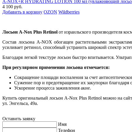
A-NOX+R HYDRATING LOTION 100 мл (увлажняющий лосьон
4 100 руб.
Добавить в корзину
OZON
Wildberries
Лосьон A-Nox Plus Retinol
от израильского производителя кос
Состав лосьона A-NOX обогащен растительными экстрактами
усиливает ретинол, способный устранить широкий спектр эстет
Благодаря легкой текстуре лосьон быстро впитывается. Ультра
При регулярном применении лосьона отмечается:
Сокращение площади воспаления за счет антисептическо
Сужение пор и предотвращение их закупорки благодаря
Ускорение процесса заживления акне.
Купить оригинальный лосьон A-Nox Plus Retinol можно на сайт
ул. Энгельса, 49а.
Оставить заявку
Имя
Телефон