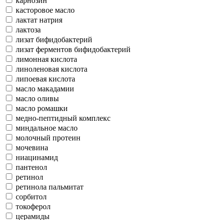
карнозин
касторовое масло
лактат натрия
лактоза
лизат бифидобактерий
лизат ферментов бифидобактерий
лимонная кислота
линоленовая кислота
липоевая кислота
масло макадамии
масло оливы
масло ромашки
медно-пептидный комплекс
миндальное масло
молочный протеин
мочевина
ниацинамид
пантенол
ретинол
ретинола пальмитат
сорбитол
токоферол
церамиды