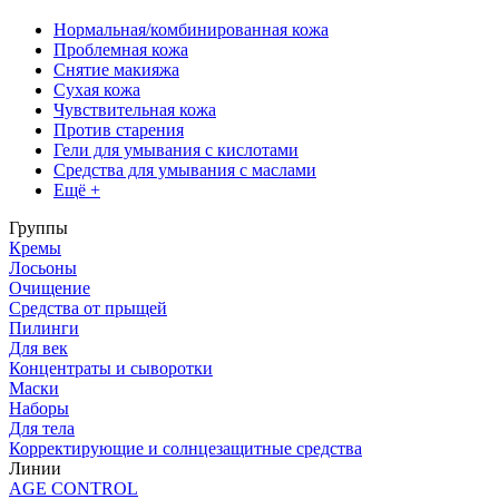
Нормальная/комбинированная кожа
Проблемная кожа
Снятие макияжа
Сухая кожа
Чувствительная кожа
Против старения
Гели для умывания с кислотами
Средства для умывания с маслами
Ещё +
Группы
Кремы
Лосьоны
Очищение
Средства от прыщей
Пилинги
Для век
Концентраты и сыворотки
Маски
Наборы
Для тела
Корректирующие и солнцезащитные средства
Линии
AGE CONTROL