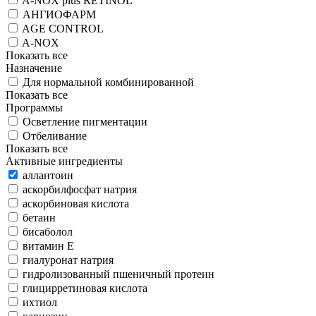
A-NOX plus RETINOL
АНГИОФАРМ
AGE CONTROL
A-NOX
Показать все
Назначение
Для нормальной комбинированной
Показать все
Программы
Осветление пигментации
Отбеливание
Показать все
Активные ингредиенты
аллантоин
аскорбилфосфат натрия
аскорбиновая кислота
бетаин
бисаболол
витамин Е
гиалуронат натрия
гидролизованный пшеничный протеин
глицирретиновая кислота
ихтиол