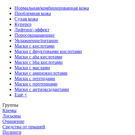
Нормальная/комбинированная кожа
Проблемная кожа
Сухая кожа
Купероз
Лифтинг-эффект
Поросокращающие
Увлажнение/питание
Маски с кислотами
Маски с фруктовыми кислотами
Маски с aha кислотами
Маски с bha кислотами
Маски с маслами
Маски с аминокислотами
Маски с пептидами
Маски с протеинами
Маски с антиоксидантами
Ещё +
Группы
Кремы
Лосьоны
Очищение
Средства от прыщей
Пилинги