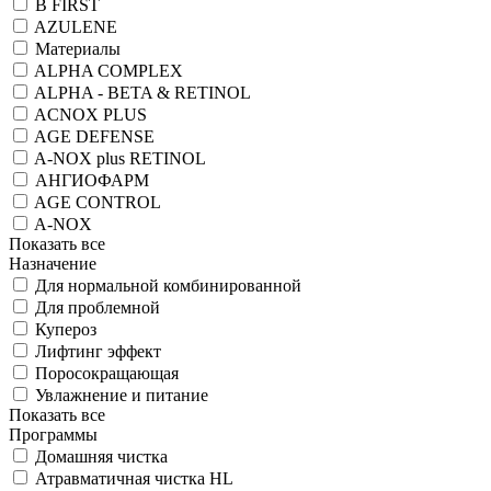
B FIRST
AZULENE
Материалы
ALPHA COMPLEX
ALPHA - BETA & RETINOL
ACNOX PLUS
AGE DEFENSE
A-NOX plus RETINOL
АНГИОФАРМ
AGE CONTROL
A-NOX
Показать все
Назначение
Для нормальной комбинированной
Для проблемной
Купероз
Лифтинг эффект
Поросокращающая
Увлажнение и питание
Показать все
Программы
Домашняя чистка
Атравматичная чистка HL