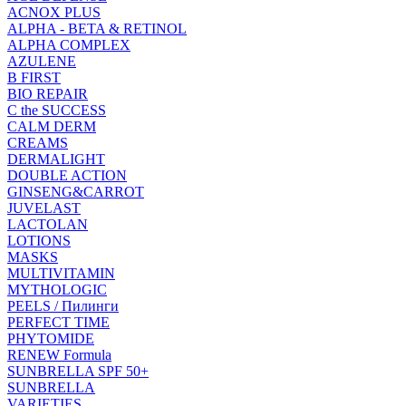
ACNOX PLUS
ALPHA - BETA & RETINOL
ALPHA COMPLEX
AZULENE
B FIRST
BIO REPAIR
C the SUCCESS
CALM DERM
CREAMS
DERMALIGHT
DOUBLE ACTION
GINSENG&CARROT
JUVELAST
LACTOLAN
LOTIONS
MASKS
MULTIVITAMIN
MYTHOLOGIC
PEELS / Пилинги
PERFECT TIME
PHYTOMIDE
RENEW Formula
SUNBRELLA SPF 50+
SUNBRELLA
VARIETIES